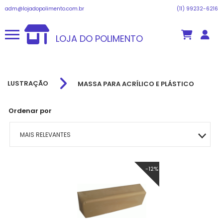
adm@lojadopolimento.com.br
(11) 99232-6216
LOJA DO POLIMENTO
LUSTRAÇÃO
MASSA PARA ACRÍLICO E PLÁSTICO
Ordenar por
MAIS RELEVANTES
MAIS VENDIDOS
-12%
MENOR PREÇO
MAIOR PREÇO