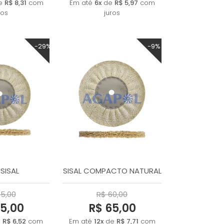
e
R$ 8,31
com
Em até
6x
de
R$ 5,97
com
ros
juros
-29%
-9%
SISAL
SISAL COMPACTO NATURAL
5,00
R$ 60,00
5,00
R$ 65,00
e
R$ 6,52
com
Em até
12x
de
R$ 7,71
com