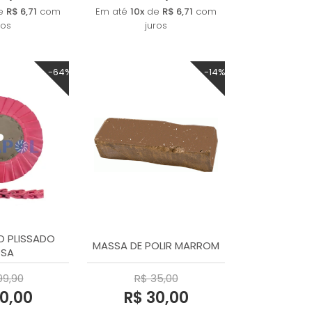
e
R$ 6,71
com
Em até
10x
de
R$ 6,71
com
ros
juros
-64%
-14%
 PLISSADO
MASSA DE POLIR MARROM
SA
99,90
R$ 35,00
0,00
R$ 30,00