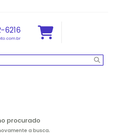
2-6216
to.com.br
rmo procurado
 novamente a busca.