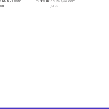
e
R$ 6,71
com
Em até
8x
de
R$ 6,33
com
ros
juros