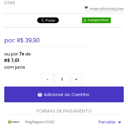
ÚTEIS .
mais informações
Compartilhar
por: R$
39,90
ou por
7x
de
R$
7,01
com juros
-
+
Adicionar ao Carrinho
FORMAS DE PAGAMENTO
Parcelas
PagSeguro (UOL)